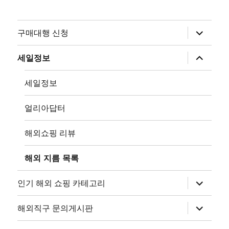
하
구매대행 신청
위
메
뉴
하
세일정보
확
위
장
메
뉴
세일정보
확
장
얼리아답터
해외쇼핑 리뷰
해외 지름 목록
하
인기 해외 쇼핑 카테고리
위
메
뉴
하
해외직구 문의게시판
확
위
장
메