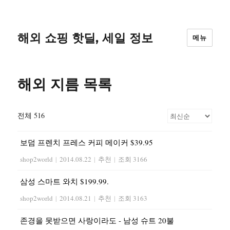
해외 쇼핑 핫딜, 세일 정보
메뉴
해외 지름 목록
전체 516
보덤 프렌치 프레스 커피 메이커 $39.95
shop2world
|
2014.08.22
|
추천
|
조회 3166
삼성 스마트 와치 $199.99.
shop2world
|
2014.08.21
|
추천
|
조회 3163
존경을 못받으면 사랑이라도 - 남성 슈트 20불