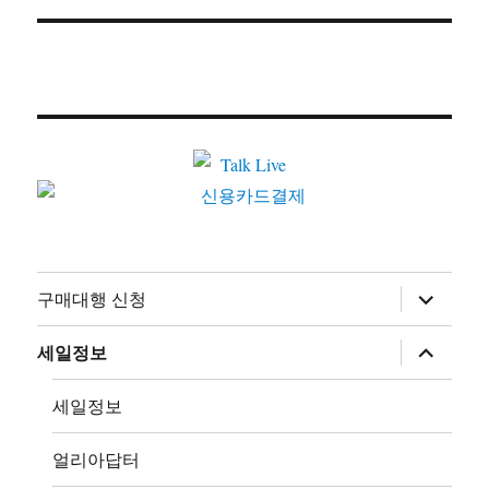
하
구매대행 신청
위
메
뉴
하
세일정보
확
위
장
메
뉴
세일정보
확
장
얼리아답터