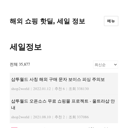
해외 쇼핑 핫딜, 세일 정보
메뉴
세일정보
전체 35,877
샵투월드 사칭 해외 구매 문자 보이스 피싱 주의보
shop2world
|
2022.01.12
|
추천 6
|
조회 338130
샵투월드 오픈소스 무료 쇼핑몰 프로젝트 - 울트라샵 안
내
shop2world
|
2021.08.10
|
추천 2
|
조회 337086