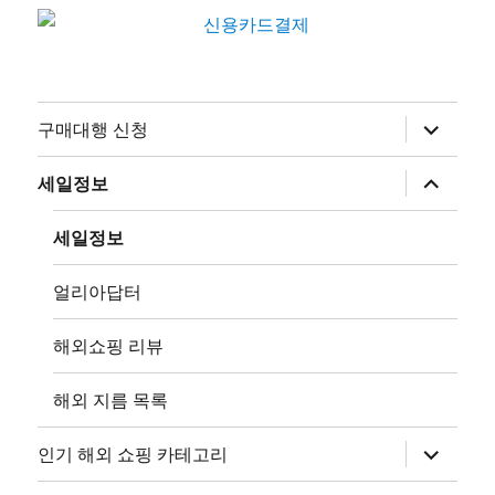
하
구매대행 신청
위
메
뉴
하
세일정보
확
위
장
메
뉴
세일정보
확
장
얼리아답터
해외쇼핑 리뷰
해외 지름 목록
하
인기 해외 쇼핑 카테고리
위
메