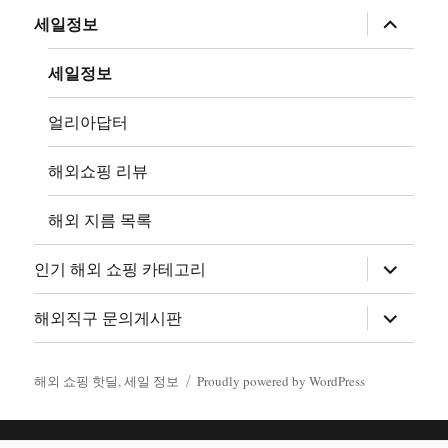
메
뉴
하
세일정보
확
위
장
메
뉴
세일정보
확
장
얼리아답터
해외쇼핑 리뷰
해외 지름 목록
하
인기 해외 쇼핑 카테고리
위
메
뉴
하
해외직구 문의게시판
확
위
장
메
뉴
확
해외 쇼핑 핫딜, 세일 정보
Proudly powered by WordPress
장