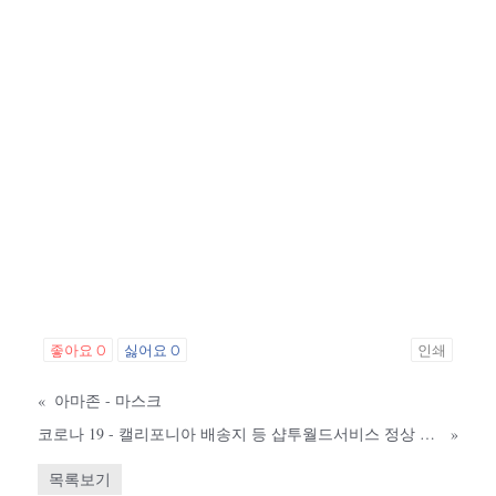
좋아요
0
싫어요
0
인쇄
«
아마존 - 마스크
코로나 19 - 캘리포니아 배송지 등 샵투월드서비스 정상 운영 중
»
목록보기