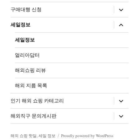
하
구매대행 신청
위
메
뉴
하
세일정보
확
위
장
메
뉴
세일정보
확
장
얼리아답터
해외쇼핑 리뷰
해외 지름 목록
하
인기 해외 쇼핑 카테고리
위
메
뉴
하
해외직구 문의게시판
확
위
장
메
뉴
확
해외 쇼핑 핫딜, 세일 정보
Proudly powered by WordPress