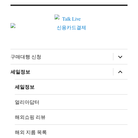
하
구매대행 신청
위
메
뉴
하
세일정보
확
위
장
메
뉴
세일정보
확
장
얼리아답터
해외쇼핑 리뷰
해외 지름 목록