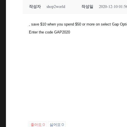
작성자
작성일
shop2world
2020-12-10 01:5
, save $10 when you spend $50 or more on select Gap Opti
Enter the code GAP2020
좋아요
0
싫어요
0