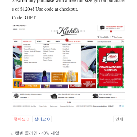
25% off any purchase with a free full-size gift on purchase
s of $120+! Use code at checkout.
Code: GIFT
좋아요
0
싫어요
0
인쇄
«
캘빈 클라인 - 40% 세일