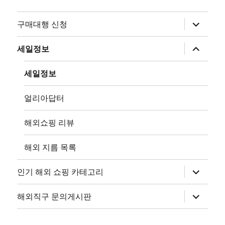
하
구매대행 신청
위
메
뉴
하
세일정보
확
위
장
메
뉴
세일정보
확
장
얼리아답터
해외쇼핑 리뷰
해외 지름 목록
하
인기 해외 쇼핑 카테고리
위
메
뉴
하
해외직구 문의게시판
확
위
장
메
뉴