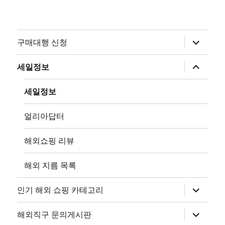
하
구매대행 신청
위
메
뉴
하
세일정보
확
위
장
메
뉴
세일정보
확
장
얼리아답터
해외쇼핑 리뷰
해외 지름 목록
하
인기 해외 쇼핑 카테고리
위
메
뉴
하
해외직구 문의게시판
확
위