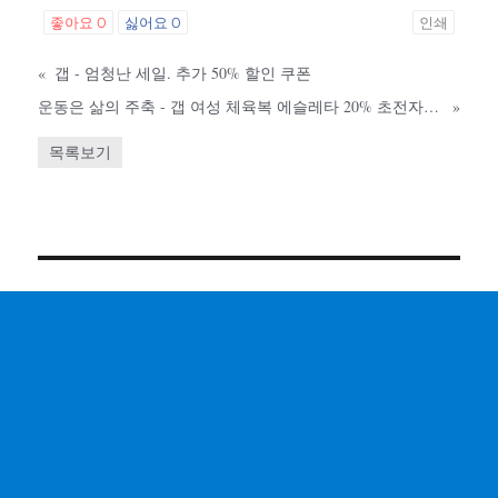
좋아요
0
싫어요
0
인쇄
«
갭 - 엄청난 세일. 추가 50% 할인 쿠폰
운동은 삶의 주축 - 갭 여성 체육복 에슬레타 20% 초전자동 할인
»
목록보기