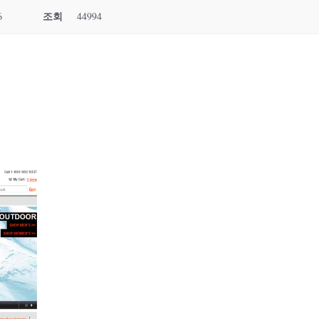
조회
6
44994