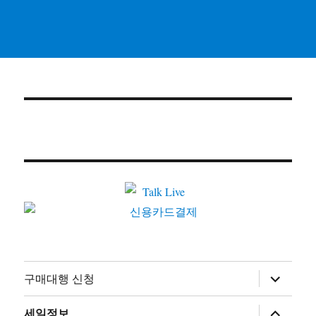
하
구매대행 신청
위
메
뉴
하
세일정보