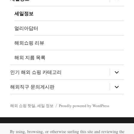
확
위
장
메
뉴
세일정보
확
장
얼리아답터
해외쇼핑 리뷰
해외 지름 목록
하
인기 해외 쇼핑 카테고리
위
메
뉴
하
해외직구 문의게시판
확
위
장
메
뉴
확
해외 쇼핑 핫딜, 세일 정보
Proudly powered by WordPress
장