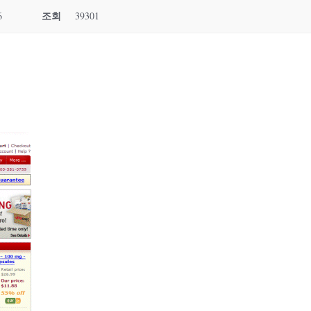
조회
6
39301