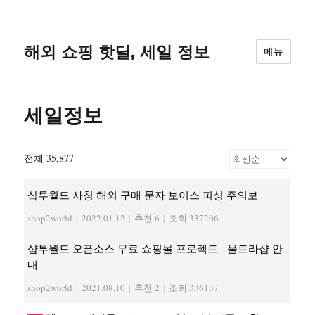
해외 쇼핑 핫딜, 세일 정보
메뉴
세일정보
전체 35,877
샵투월드 사칭 해외 구매 문자 보이스 피싱 주의보
shop2world
|
2022.01.12
|
추천 6
|
조회 337206
샵투월드 오픈소스 무료 쇼핑몰 프로젝트 - 울트라샵 안
내
shop2world
|
2021.08.10
|
추천 2
|
조회 336137