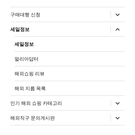
하
구매대행 신청
위
메
뉴
하
세일정보
확
위
장
메
뉴
세일정보
확
장
얼리아답터
해외쇼핑 리뷰
해외 지름 목록
하
인기 해외 쇼핑 카테고리
위
메
뉴
하
해외직구 문의게시판
확
위
장
메
뉴