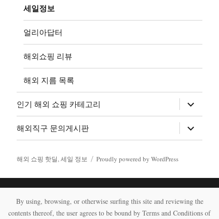
뉴
세일정보
확
장
얼리아답터
해외쇼핑 리뷰
해외 지름 목록
하
인기 해외 쇼핑 카테고리
위
메
뉴
하
해외직구 문의게시판
확
위
장
메
뉴
확
해외 쇼핑 핫딜, 세일 정보
Proudly powered by WordPress
장