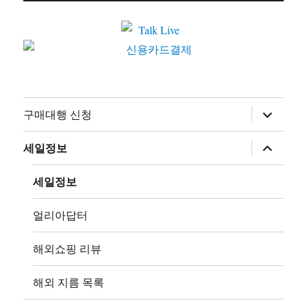
하
구매대행 신청
위
메
뉴
하
세일정보
확
위
장
메
뉴
세일정보
확
장
얼리아답터
해외쇼핑 리뷰
해외 지름 목록