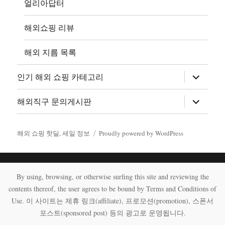
얼리아답터
해외쇼핑 리뷰
해외 지름 목록
하
인기 해외 쇼핑 카테고리
위
메
뉴
하
해외직구 문의게시판
확
위
장
메
뉴
확
해외 쇼핑 핫딜, 세일 정보
Proudly powered by WordPress
장