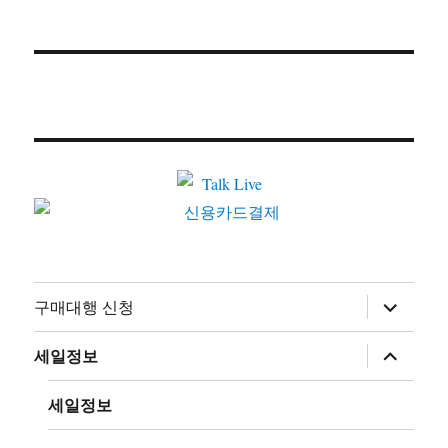
하
구매대행 신청
위
메
뉴
하
세일정보
확
위
장
메
뉴
세일정보
확
장