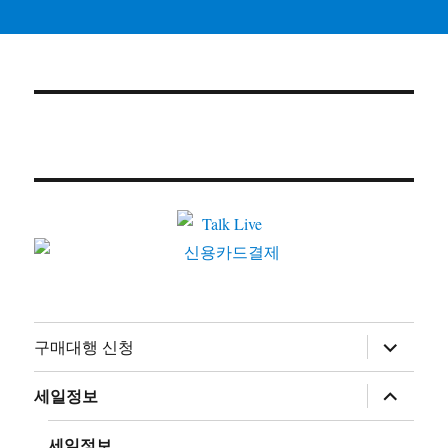
하
구매대행 신청
위
메
뉴
하
세일정보
확
위
장
메
뉴
세일정보