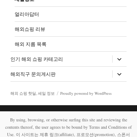
확
장
얼리아답터
해외쇼핑 리뷰
해외 지름 목록
하
인기 해외 쇼핑 카테고리
위
메
뉴
하
해외직구 문의게시판
확
위
장
메
뉴
확
해외 쇼핑 핫딜, 세일 정보
Proudly powered by WordPress
장