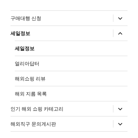
하
구매대행 신청
위
메
뉴
하
세일정보
확
위
장
메
뉴
세일정보
확
장
얼리아답터
해외쇼핑 리뷰
해외 지름 목록
하
인기 해외 쇼핑 카테고리
위
메
뉴
하
해외직구 문의게시판
확
위
장
메
뉴