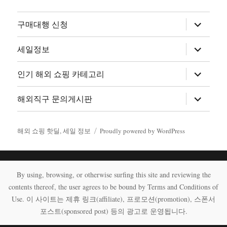
하
구매대행 신청
위
메
뉴
하
세일정보
확
위
장
메
뉴
하
인기 해외 쇼핑 카테고리
확
위
장
메
뉴
하
해외직구 문의게시판
확
위
장
메
뉴
확
해외 쇼핑 핫딜, 세일 정보
Proudly powered by WordPress
장