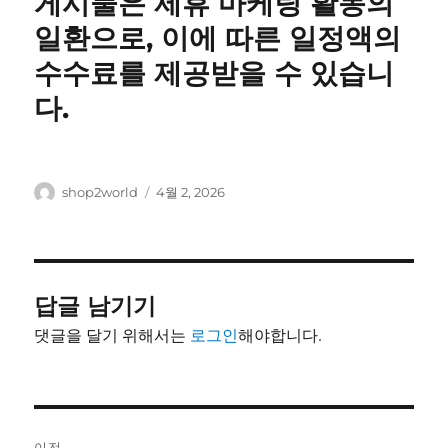
게시물은 제휴 마케팅 활동의
일환으로, 이에 따른 일정액의
수수료를 제공받을 수 있습니
다.
글
작
shop2world
4월 2, 2026
쓴
성
이
일
자
답글 남기기
댓글을 달기 위해서는
로그인
해야합니다.
글
이전