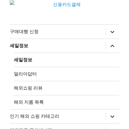
하
구매대행 신청
위
메
뉴
하
세일정보
확
위
장
메
뉴
세일정보
확
장
얼리아답터
해외쇼핑 리뷰
해외 지름 목록
하
인기 해외 쇼핑 카테고리
위
메
뉴
하