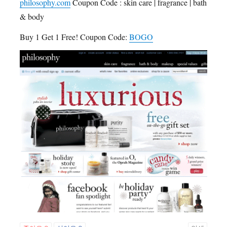
philosophy.com
Coupon Code : skin care | fragrance | bath
& body
Buy 1 Get 1 Free! Coupon Code:
BOGO