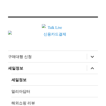
하
구매대행 신청
위
메
뉴
하
세일정보
확
위
장
메
뉴
세일정보
확
장
얼리아답터
해외쇼핑 리뷰