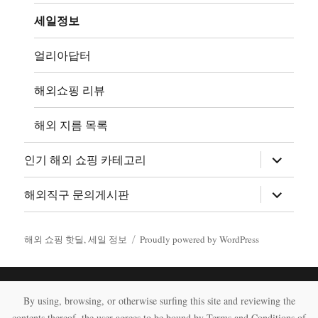
장
메
뉴
세일정보
확
장
얼리아답터
해외쇼핑 리뷰
해외 지름 목록
하
인기 해외 쇼핑 카테고리
위
메
뉴
하
해외직구 문의게시판
확
위
장
메
뉴
확
해외 쇼핑 핫딜, 세일 정보
Proudly powered by WordPress
장