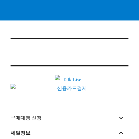
하
구매대행 신청
위
메
뉴
하
세일정보
확
위