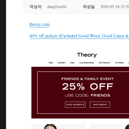
작성자
작성일
shop2world
2020-05-18 23:3
theory.com
40% off jackets (Excluded Good Wool, Good Linen & St