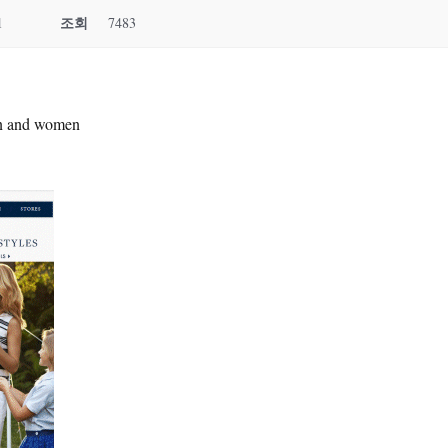
조회
1
7483
en and women