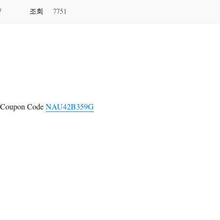
조회
7
7751
a Coupon Code
NAU42B359G