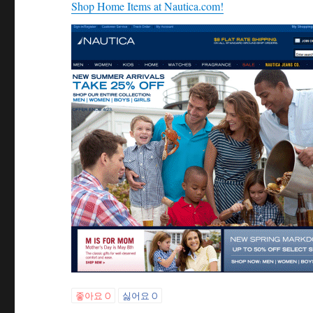
Shop Home Items at Nautica.com!
좋아요
0
싫어요
0