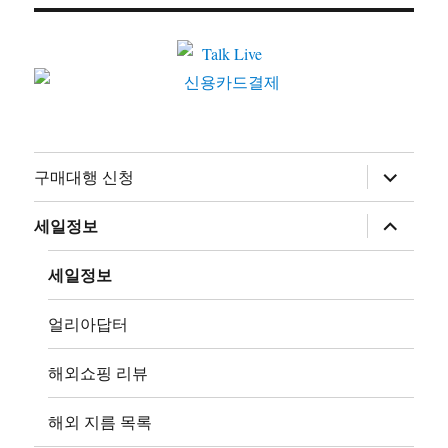
하
구매대행 신청
위
메
뉴
하
세일정보
확
위
장
메
뉴
세일정보
확
장
얼리아답터
해외쇼핑 리뷰
해외 지름 목록