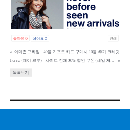
좋아요
0
싫어요
0
인쇄
«
아마존 프라임 - 40불 기프트 카드 구매시 10불 추가 크레딧
J.crew (제이 크루) - 사이트 전체 30% 할인 쿠폰 (세일 제품 추가 60% 할인)
»
목록보기