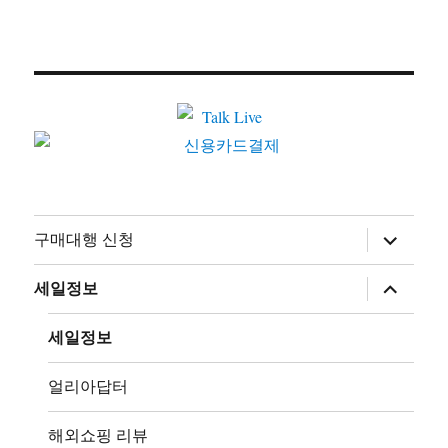
하
구매대행 신청
위
메
뉴
하
세일정보
확
위
장
메
뉴
세일정보
확
장
얼리아답터
해외쇼핑 리뷰