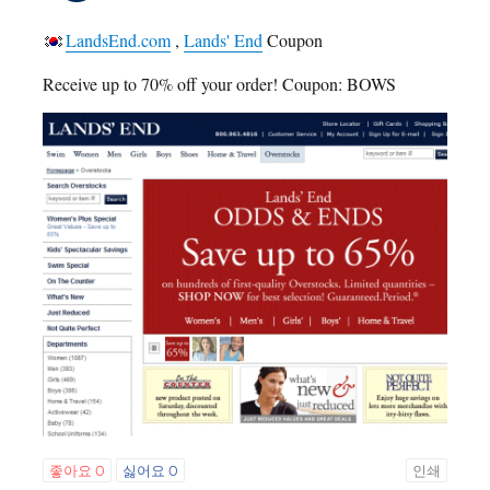
LandsEnd.com
,
Lands' End
Coupon
Receive up to 70% off your order! Coupon: BOWS
좋아요
0
싫어요
0
인쇄