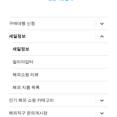
하
구매대행 신청
위
메
뉴
하
세일정보
확
위
장
메
뉴
세일정보
확
장
얼리아답터
해외쇼핑 리뷰
해외 지름 목록
하
인기 해외 쇼핑 카테고리
위
메
뉴
하
해외직구 문의게시판
확
위