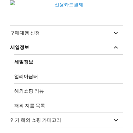
하
구매대행 신청
위
메
뉴
하
세일정보
확
위
장
메
뉴
세일정보
확
장
얼리아답터
해외쇼핑 리뷰
해외 지름 목록
하
인기 해외 쇼핑 카테고리
위
메
뉴
하