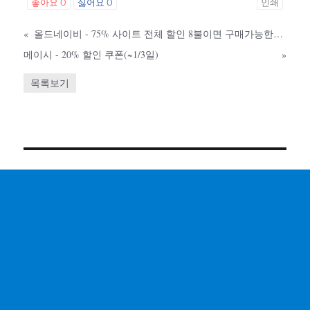
좋아요
0
싫어요
0
인쇄
«
올드네이비 - 75% 사이트 전체 할인 8불이면 구매가능한것들이 우후죽순격
메이시 - 20% 할인 쿠폰(~1/3일)
»
목록보기