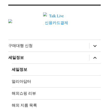
하
구매대행 신청
위
메
뉴
하
세일정보
확
위
장
메
뉴
세일정보
확
장
얼리아답터
해외쇼핑 리뷰
해외 지름 목록