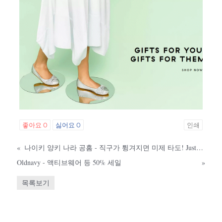
좋아요
0
싫어요
0
인쇄
«
나이키 양키 나라 공홈 - 직구가 튕겨지면 미제 타도! Just 샵투월드! - 40% 할인 중
Oldnavy - 액티브웨어 등 50% 세일
»
목록보기