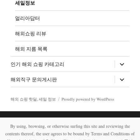
뉴
세일정보
확
장
얼리아답터
해외쇼핑 리뷰
해외 지름 목록
하
인기 해외 쇼핑 카테고리
위
메
뉴
하
해외직구 문의게시판
확
위
장
메
뉴
확
해외 쇼핑 핫딜, 세일 정보
Proudly powered by WordPress
장