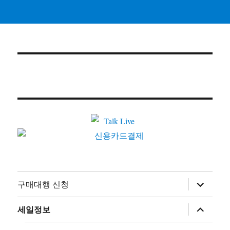
하
구매대행 신청
위
메
뉴
하
세일정보
확
위
장
메