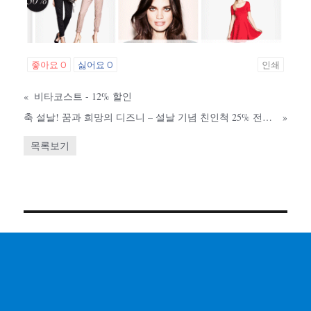
좋아요
0
싫어요
0
인쇄
«
비타코스트 - 12% 할인
축 설날! 꿈과 희망의 디즈니 – 설날 기념 친인척 25% 전체 할인
»
목록보기