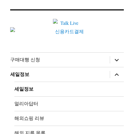
하
구매대행 신청
위
메
뉴
하
세일정보
확
위
장
메
뉴
세일정보
확
장
얼리아답터
해외쇼핑 리뷰
해외 지름 목록