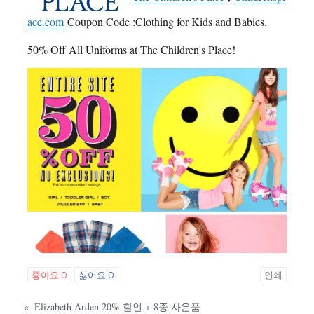
ace.com
Coupon Code :Clothing for Kids and Babies.
50% Off All Uniforms at The Children's Place!
좋아요
0
싫어요
0
인쇄
«
Elizabeth Arden 20% 할인 + 8종 사은품