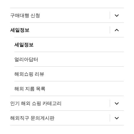
하
구매대행 신청
위
메
뉴
하
세일정보
확
위
장
메
뉴
세일정보
확
장
얼리아답터
해외쇼핑 리뷰
해외 지름 목록
하
인기 해외 쇼핑 카테고리
위
메
뉴
하
해외직구 문의게시판
확
위
장
메
뉴