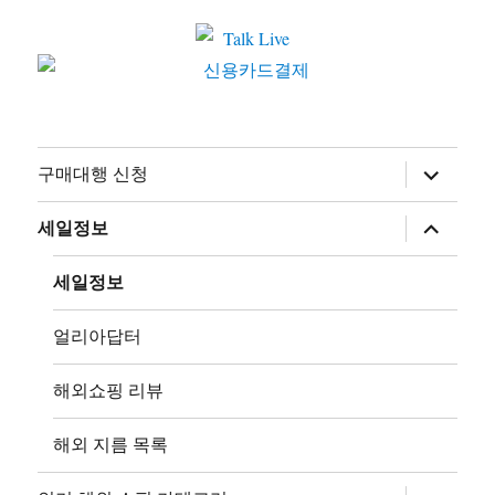
하
구매대행 신청
위
메
뉴
하
세일정보
확
위
장
메
뉴
세일정보
확
장
얼리아답터
해외쇼핑 리뷰
해외 지름 목록
하