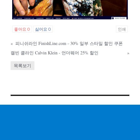
좋아요
0
싫어요
0
인쇄
«
피니쉬라인 FinishLine.com - 30% 일부 스타일 할인 쿠폰
캘빈 클라인 Calvin Klein - 언더웨어 25% 할인
»
목록보기