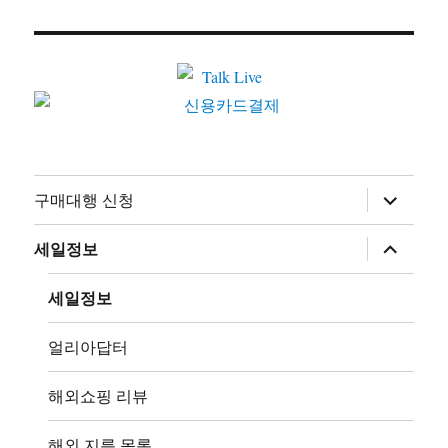
하
구매대행 신청
위
메
뉴
하
세일정보
확
위
장
메
뉴
세일정보
확
장
얼리아답터
해외쇼핑 리뷰
해외 지름 목록