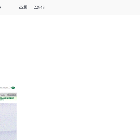
조회
3
22948
e