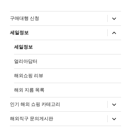
하
구매대행 신청
위
메
뉴
하
세일정보
확
위
장
메
뉴
세일정보
확
장
얼리아답터
해외쇼핑 리뷰
해외 지름 목록
하
인기 해외 쇼핑 카테고리
위
메
뉴
하
해외직구 문의게시판
확
위
장
메