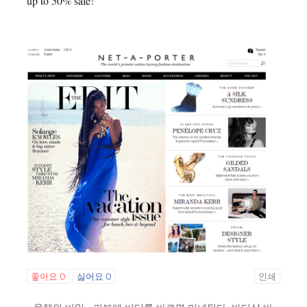
up to 50% sale!
좋아요
0
싫어요
0
인쇄