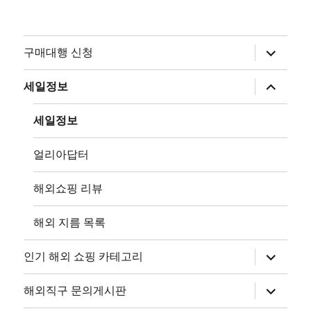
하
구매대행 신청
위
메
뉴
하
세일정보
확
위
장
메
뉴
세일정보
확
장
얼리아답터
해외쇼핑 리뷰
해외 지름 목록
하
인기 해외 쇼핑 카테고리
위
메
뉴
하
해외직구 문의게시판
확
위
장
메