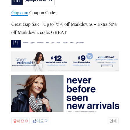
Gap.com
Coupon Code:
Great Gap Sale - Up to 75% off Markdowns + Extra 50%
off Markdown. code: GREAT
좋아요
0
싫어요
0
인쇄