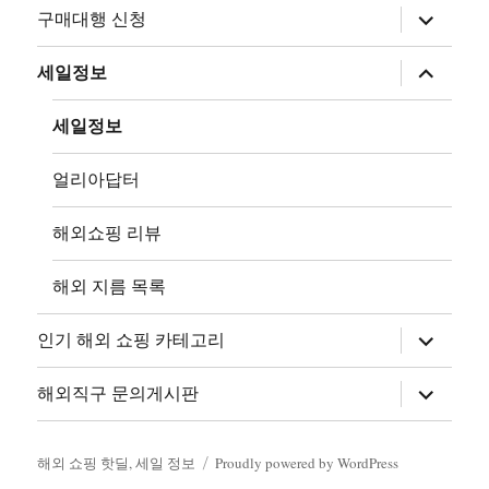
하
구매대행 신청
위
메
뉴
하
세일정보
확
위
장
메
뉴
세일정보
확
장
얼리아답터
해외쇼핑 리뷰
해외 지름 목록
하
인기 해외 쇼핑 카테고리
위
메
뉴
하
해외직구 문의게시판
확
위
장
메
뉴
확
해외 쇼핑 핫딜, 세일 정보
Proudly powered by WordPress
장