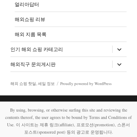
얼리아답터
해외쇼핑 리뷰
해외 지름 목록
하
인기 해외 쇼핑 카테고리
위
메
뉴
하
해외직구 문의게시판
확
위
장
메
뉴
확
해외 쇼핑 핫딜, 세일 정보
Proudly powered by WordPress
장