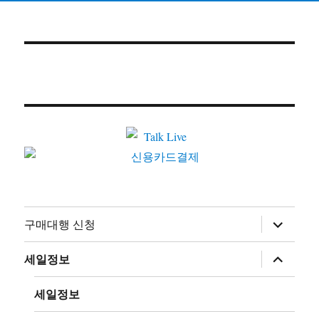
하
구매대행 신청
위
메
뉴
하
세일정보
확
위
장
메
뉴
세일정보
확
장