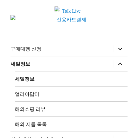
하
구매대행 신청
위
메
뉴
하
세일정보
확
위
장
메
뉴
세일정보
확
장
얼리아답터
해외쇼핑 리뷰
해외 지름 목록
하