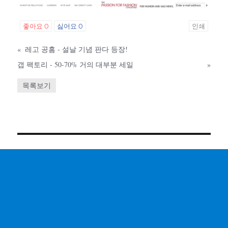
좋아요
0
싫어요
0
인쇄
«
레고 공홈 - 설날 기념 판다 등장!
갭 팩토리 - 50-70% 거의 대부분 세일
»
목록보기