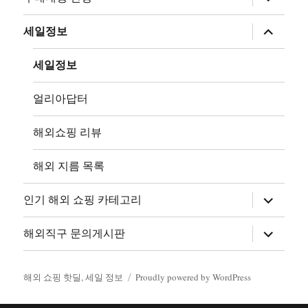
위
메
뉴
하
세일정보
확
위
장
메
뉴
세일정보
확
장
얼리아답터
해외쇼핑 리뷰
해외 지름 목록
하
인기 해외 쇼핑 카테고리
위
메
뉴
하
해외직구 문의게시판
확
위
장
메
뉴
확
해외 쇼핑 핫딜, 세일 정보
Proudly powered by WordPress
장