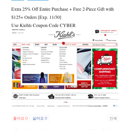
Extra 25% Off Entire Purchase + Free 2-Piece Gift with
$125+ Orders [Exp. 11/30]
Use Kiehls Coupon Code CYBER
좋아요
0
싫어요
0
인쇄