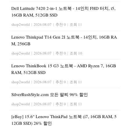
Dell Latitude 7420 2-in-1 노트북 - 14인치 FHD 터치, i5,
16GB RAM, 512GB SSD
shop2world
|
2026.08.07
|
추천 0
|
조회 11
Lenovo Thinkpad T14 Gen 2I 노트북 - 14인치, 16GB RA
M, 256GB
shop2world
|
2026.08.07
|
추천 0
|
조회 10
Lenovo ThinkBook 15 G3 노트북 - AMD Ryzen 7, 16GB
RAM, 512GB SSD
shop2world
|
2026.08.07
|
추천 0
|
조회 11
SilverRushStyle.com 모든 팔찌 96% 할인
shop2world
|
2026.08.07
|
추천 0
|
조회 11
[eBay] 15.6" Lenovo ThinkPad 노트북 (i7, 16GB RAM, 5
12GB SSD) 26% 할인