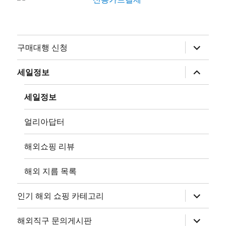
하
구매대행 신청
위
메
뉴
하
세일정보
확
위
장
메
뉴
세일정보
확
장
얼리아답터
해외쇼핑 리뷰
해외 지름 목록
하
인기 해외 쇼핑 카테고리
위
메
뉴
하
해외직구 문의게시판
확
위