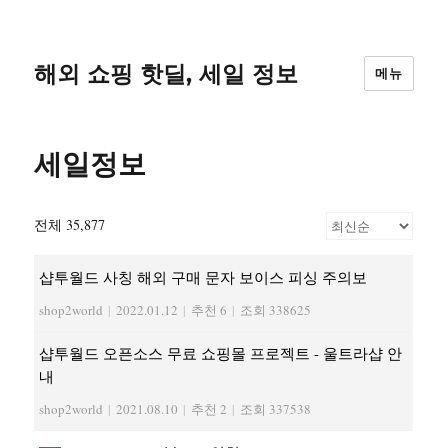
해외 쇼핑 핫딜, 세일 정보
메뉴
세일정보
전체 35,877
샵투월드 사칭 해외 구매 문자 보이스 피싱 주의보
shop2world
|
2022.01.12
|
추천 6
|
조회 338625
샵투월드 오픈소스 무료 쇼핑몰 프로젝트 - 울트라샵 안
내
shop2world
|
2021.08.10
|
추천 2
|
조회 337538