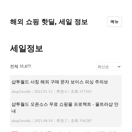
해외 쇼핑 핫딜, 세일 정보
메뉴
세일정보
전체 35,877
샵투월드 사칭 해외 구매 문자 보이스 피싱 주의보
shop2world
|
2022.01.12
|
추천 6
|
조회 337365
샵투월드 오픈소스 무료 쇼핑몰 프로젝트 - 울트라샵 안
내
shop2world
|
2021.08.10
|
추천 2
|
조회 336285