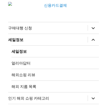
하
구매대행 신청
위
메
뉴
하
세일정보
확
위
장
메
뉴
세일정보
확
장
얼리아답터
해외쇼핑 리뷰
해외 지름 목록
하
인기 해외 쇼핑 카테고리
위
메