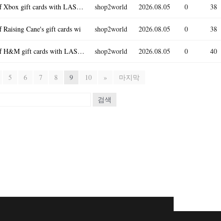
[Giftcards.com] 특가 세일 - Giftcards.com 10% Off Xbox gift cards with LASTCAL
shop2world
2026.08.05
0
38
aising Cane's gift cards wi
shop2world
2026.08.05
0
38
[Giftcards.com] 특가 세일 - Giftcards.com 10% Off H&M gift cards with LASTCALL
shop2world
2026.08.05
0
40
5
6
7
8
9
10
»
마지막
검색